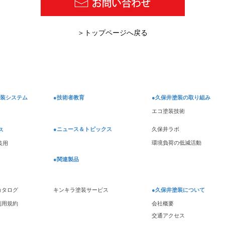
【HY9】確認テスト
​＞トップページへ戻る
【H
塗装システム
●技術者教育
●久保井塗装の取り組み
エコ塗装技術
●ニュース＆トピックス
久保井ラボ
ス
環境負荷の低減活動
装用
●関連製品
Sカタログ
キンキラ塗装サービス
●
久保井塗装について
S利用規約
会社概要
交通アクセス