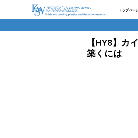
トップペー
【HY8】カ
築くには