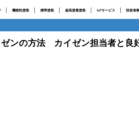
ジ
機能性塗装
標準塗装
超高塗着塗装
IoTサービス
技術者
イゼンの方法 カイゼン担当者と良