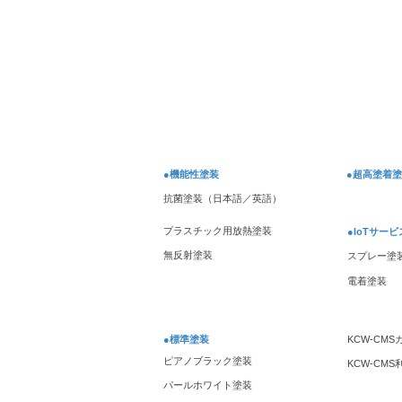
【HY10】小集団カイゼン活
動
●機能性塗装
●超高塗着
抗菌塗装（日本語／英語）
プラスチック用放熱塗装
●IoTサービ
無反射塗装
スプレー塗
電着塗装
●標準塗装
KCW-CM
ピアノブラック塗装
KCW-CM
パールホワイト塗装