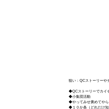
狙い：QCストーリーや
◆QCストーリーでカイ
◆小集団活動
◆やってみせ褒めてやら
◆１０か条（どれだけ知