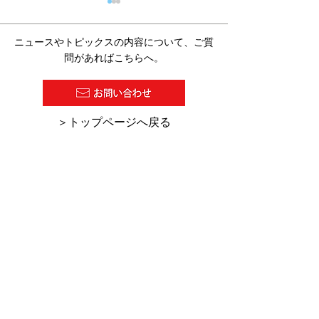
ニュースやトピックスの内容について、ご質
問があればこちらへ。
【SD14】塗料の基礎的な
【SD13】塗料
​＞トップページへ戻る
こと⑬
こと⑫