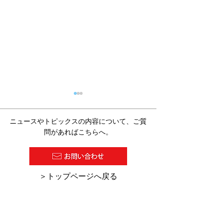
ニュースやトピックスの内容について、ご質
問があればこちらへ。
2026/07/27 塗料報知新聞
2026/7/16 
​＞トップページへ戻る
の１面に『超高塗着塗
の「デジタル化
装』が紹介されました。
助金・助成金活
集」にKCW-C