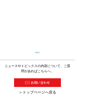
ニュースやトピックスの内容について、ご質
問があればこちらへ。
2026/07/27 塗料報知新聞
2026/7/16 
​＞トップページへ戻る
の１面に『超高塗着塗
の「デジタル化
装』が紹介されました。
助金・助成金活