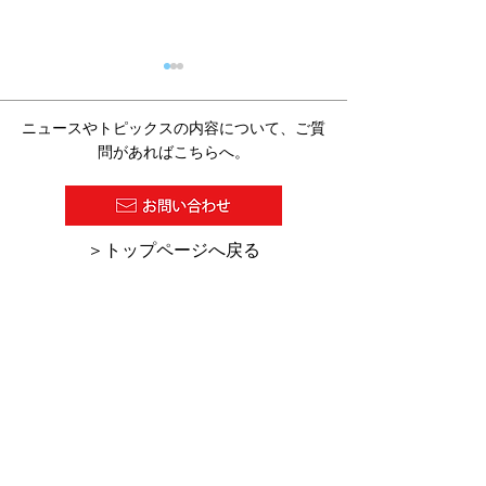
ニュースやトピックスの内容について、ご質
問があればこちらへ。
2026/07/27 塗料報知新聞
2026/7/16 
​＞トップページへ戻る
の１面に『超高塗着塗
の「デジタル化
装』が紹介されました。
助金・助成金活
集」にKCW-C
ーのHINODE
れました。