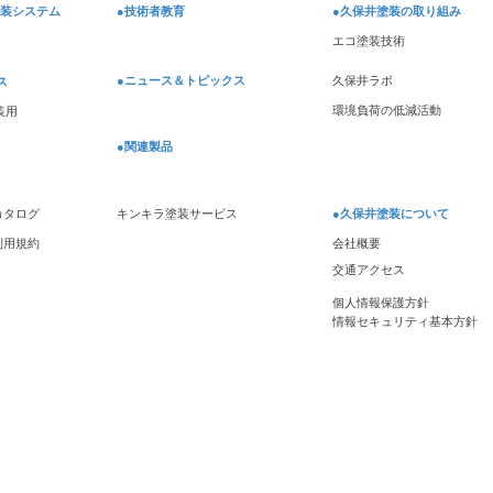
塗装システム
●技術者教育
●久保井塗装の取り組み
エコ塗装技術
●ニュース＆トピックス
久保井ラボ
ス
環境負荷の低減活動
装用
●関連製品
Sカタログ
キンキラ塗装サービス
●
久保井塗装について
S利用規約
会社概要
交通アクセス
個人情報保護方針
情報セキュリティ基本方針