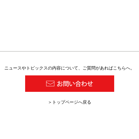
ニュースやトピックスの内容について、ご質問があればこちらへ。
​＞トップページへ戻る
2026/07/27 塗料報知新聞の１
202
面に『超高塗着塗装』が紹介
「デ
されました。
助成
CM
掲載