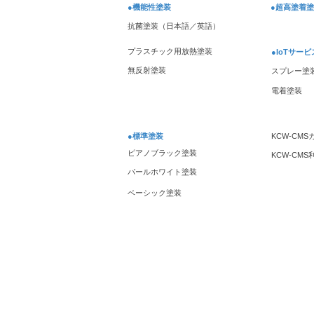
●機能性塗装
●超高塗着
抗菌塗装（日本語／英語）
プラスチック用放熱塗装
●IoTサービ
無反射塗装
スプレー塗
電着塗装
●標準塗装
KCW-CM
ピアノブラック塗装
KCW-CM
パールホワイト塗装
ベーシック塗装