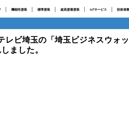
ジ
機能性塗装
標準塗装
超高塗着塗装
IoTサービス
技術者
/19 テレビ埼玉の「埼玉ビジネスウォ
れしました。