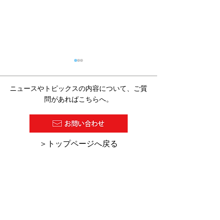
ニュースやトピックスの内容について、ご質
問があればこちらへ。
2026/07/27 塗料報知新聞
2026/7/16 
​＞トップページへ戻る
の１面に『超高塗着塗
の「デジタル化
装』が紹介されました。
助金・助成金活
集」にKCW-C
ーのHINODE
れました。