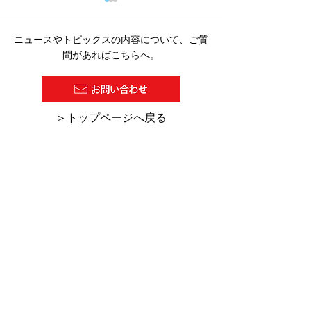
ニュースやトピックスの内容について、ご質
問があればこちらへ。
2026/07/27 塗料報知新聞
2026/7/16 
​＞トップページへ戻る
の１面に『超高塗着塗
の「デジタル化
装』が紹介されました。
助金・助成金活
集」にKCW-C
ーのHINODE
れました。