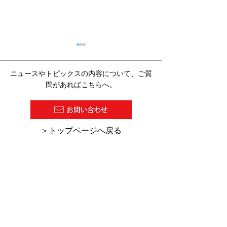
ニュースやトピックスの内容について、ご質
問があればこちらへ。
2026/07/27 塗料報知新聞
2026/7/16 
​＞トップページへ戻る
の１面に『超高塗着塗
の「デジタル化
装』が紹介されました。
助金・助成金活
集」にKCW-C
ーのHINODE
れました。