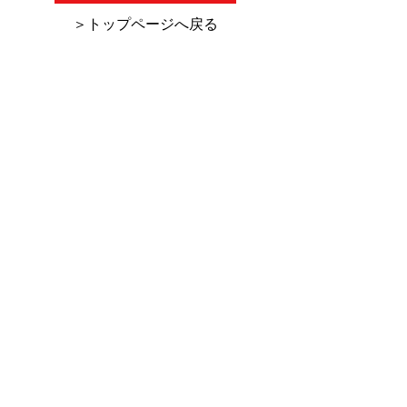
2026/07/27 塗料報知新聞
2026/7/16 
​＞トップページへ戻る
の１面に『超高塗着塗
の「デジタル化
装』が紹介されました。
助金・助成金活
集」にKCW-C
ーのHINODE
れました。