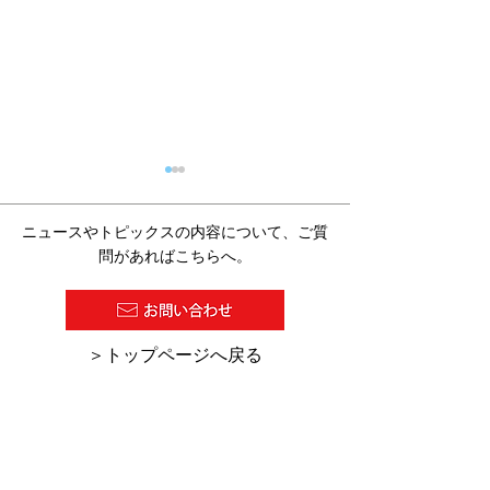
ニュースやトピックスの内容について、ご質
問があればこちらへ。
2026/07/27 塗料報知新聞
2026/7/16 
​＞トップページへ戻る
の１面に『超高塗着塗
の「デジタル化
装』が紹介されました。
助金・助成金活
集」にKCW-C
ーのHINODE
れました。