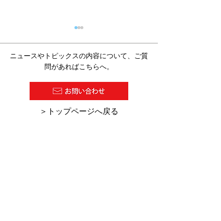
ニュースやトピックスの内容について、ご質
問があればこちらへ。
2026/07/27 塗料報知新聞
2026/7/16 
​＞トップページへ戻る
の１面に『超高塗着塗
の「デジタル化
装』が紹介されました。
助金・助成金活
集」にKCW-C
ーのHINODE
れました。