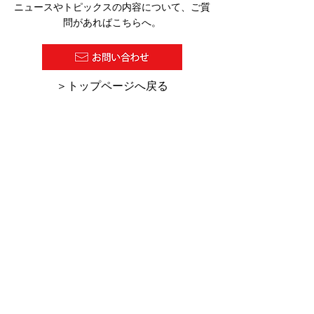
ニュースやトピックスの内容について、ご質
問があればこちらへ。
2026/07/27 塗料報知新聞
2026/7/16 
​＞トップページへ戻る
の１面に『超高塗着塗
の「デジタル化
装』が紹介されました。
助金・助成金活
集」にKCW-C
ーのHINODE
れました。