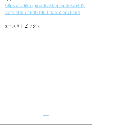
https://radiko.jp/podcast/episodes/b402
aefe-e0b5-494b-bf63-4a555ec78c94
ニュース＆トピックス