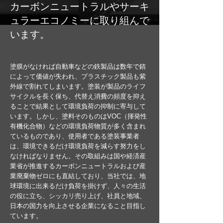
カーボンニュートラルやサーキ
ュラーエコノミーに取り組んで
います。
塗膜がなければ自動車などの鉄製品は数年で錆
によって価値が失われ、プラスチック製品も紫
外線で割れてしまいます。塗装が製品のライフ
サイクルを長く保ち、代替え消費の頻度を抑え
ることで結果として環境負荷の抑制に寄与して
います。しかし、塗料そのものはVOC（揮発性
有機化合物）などの環境負荷物質が多く含まれ
ているものであり、使用者である塗装事業者
は、環境できるだけ環境負荷を減らす努力をし
なければなりません。その取組みは国や経済産
業省が推進するカーボンニュートラルおよび産
業廃棄物ゼロにも直結しており、当社では、地
球環境に出来るだけ負荷を掛けず、人々の生活
の役に立ち、シッカリ売り上げ、社員と地域、
日本の国力を向上させる企業になること目指し
ています。