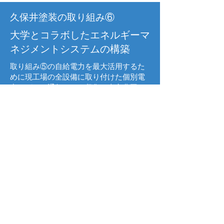
久保井塗装の取り組み⑥
大学とコラボしたエネルギーマ
ネジメントシステムの構築
取り組み⑤の自給電力を最大活用するた
めに現工場の全設備に取り付けた個別電
力ロガーで通年データ収集、東京農工
大・池上先生と『小規模モノづくりの現
場における太陽光エネルギーの最大活
用』するマネジメントシステムを構築中‼
構築中のエネルギーマネジメントシステ
ムは、昼間の太陽光リッチな時間帯に電
気乾燥炉など消費電量が大きい生産設備
の使用を集中させることで、蓄電池への
出し入れで4割程度減ってしまう電気を、
発電しながら即活用できるよう最大効率
化を図ります。主要電気設備の運用時間
帯のコントロールし、関連する工程間の
連携を最適化するものです。