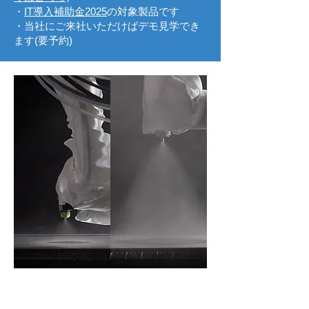
・
IT導入補助金2025
の対象製品です
・当社にご来社いただけばデモ見学でき
ます(要予約)
超高塗着塗装システム
（塗料飛散：少）