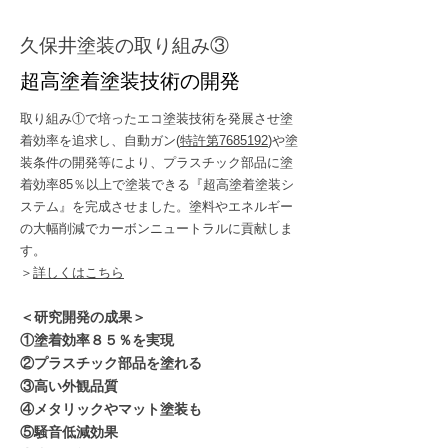
従来の技術
（塗料飛散：多）
久保井塗装の取り組み③
超高塗着塗装技術の開発
取り組み①で培ったエコ塗装技術を発展させ塗
着効率を追求し、自動ガン(
特許第7685192
)や塗
装条件の開発等により、プラスチック部品に塗
着効率85％以上で塗装できる『超高塗着塗装シ
ステム』を完成させました。塗料やエネルギー
の大幅削減でカーボンニュートラルに貢献しま
す。
​＞
詳しくはこちら
＜研究開発の成果＞
①塗着効率８５％を実現
②プラスチック部品を塗れる
③高い外観品質
④メタリックやマット塗装も
⑤騒音低減効果