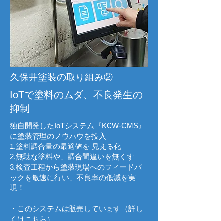
久保井塗装の取り組み②
IoTで塗料のムダ、不良発生の
抑制
独自開発したIoTシステム『KCW-CMS』
に塗装管理のノウハウを投入
1.塗料調合量の最適値を 見える化
2.無駄な塗料や、調合間違いを無くす
3.検査工程から塗装現場へのフィードバ
ックを敏速に行い、不良率の低減を実
現！
・このシステムは販売しています（
詳し
くはこちら
）